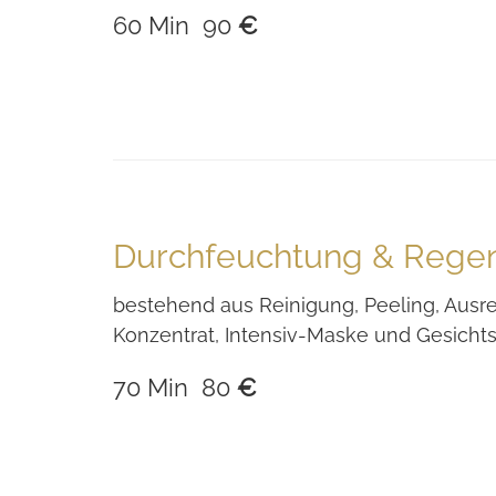
60 Min 90
€
Durchfeuchtung & Regen
bestehend aus Reinigung, Peeling, Ausr
Konzentrat, Intensiv-Maske und Gesich
70 Min 80
€