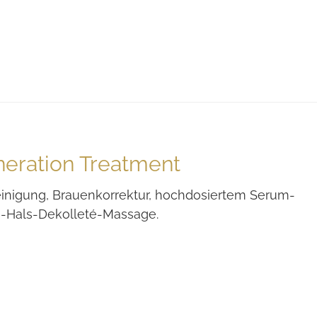
eration Treatment
einigung, Brauenkorrektur, hochdosiertem Serum-
ts-Hals-Dekolleté-Massage.